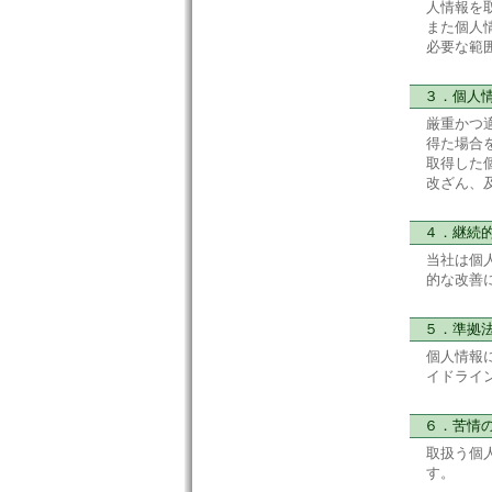
人情報を
また個人
必要な範
３．個人情
厳重かつ
得た場合
取得した
改ざん、
４．継続的
当社は個
的な改善
５．準拠
個人情報
イドライ
６．苦情の
取扱う個
す。