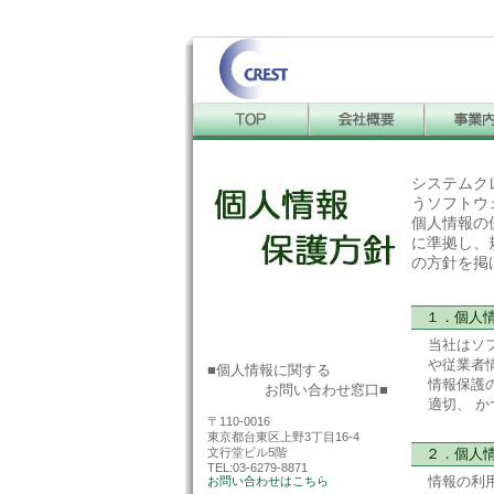
システムク
うソフトウ
個人情報の保
に準拠し、
の方針を掲
１．個人
当社はソ
や従業者
■個人情報に関する
情報保護
お問い合わせ窓口■
適切、 
〒110-0016
東京都台東区上野3丁目16-4
２．個人情
文行堂ビル5階
TEL:03-6279-8871
情報の利
お問い合わせはこちら